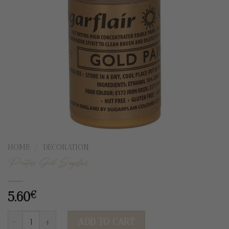
HOME
/
DÉCORATION
Peinture Gold Sugarflair
5.60
€
Peinture Gold Sugarflair quantity
ADD TO CART