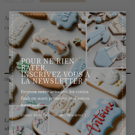
×
Add to wishlist
Category:
Décoration
POUR NE RIEN
RATER,
INSCRIVEZ-VOUS À
LA NEWSLETTER !
DESCRIPTION
Recevez notre actualité, les ventes
ADDITIONAL INFORMATION
flash en avant-première, et d'autres
REVIEWS (0)
surprises!
[contact-form-7 id="416" title="Newsletter"]
La peinture alimentaire de chez Sugarflair est
idéale pour donner de beaux effets à vos