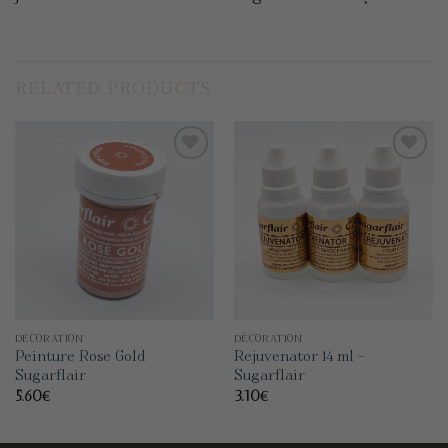
RELATED PRODUCTS
Add to
Add to
wishlist
wishlist
DÉCORATION
DÉCORATION
Peinture Rose Gold
Rejuvenator 14 ml –
Sugarflair
Sugarflair
5.60
€
3.10
€