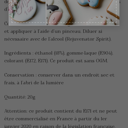
décorations au glaçage royal, à vos fondants, pâtes
d’amande et autres douceurs.
Comment l’utiliser ? bien agiter avant utilisation
et appliquer à l’aide d’un pinceau. Diluer si
nécessaire avec de l’alcool (Rejuvenator Spirit).
Ingrédients : éthanol (18%), gomme-laque (E904),
colorant (E172, E171). Ce produit est sans OGM.
Conservation : conserver dans un endroit sec et
frais, à l’abri de la lumière
Quantité: 20g
Attention: ce produit contient du E171 et ne peut
être commercialisé en France à partir du 1er
janvier 2020 en raison de la législation française.