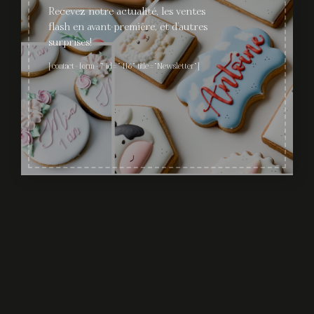
Recevez notre actualité, les ventes
CGV & MENTIONS LÉGALES
flash en avant-première, et d'autres
Copyright 2026 ©
UX Themes
surprises!
Réalisé par l'Agence
Nissa's Business
[contact-form-7 id="416" title="Newsletter"]