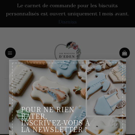
Le carnet de commande pour les biscuits
personnalisés est ouvert uniquement 1 mois avant.
Dismiss
Passer
au
contenu
×
My wishlist
Aucun produit ajouté à la liste de souhaits
POUR NE RIEN
RATER,
INSCRIVEZ-VOUS À
LA NEWSLETTER !